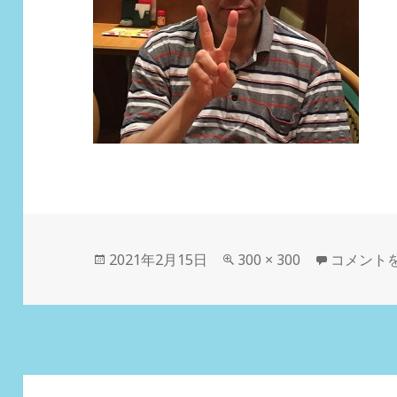
投
2021年2月15日
フ
300 × 300
MIYACC
コメント
稿
ル
日:
サ
イ
ズ