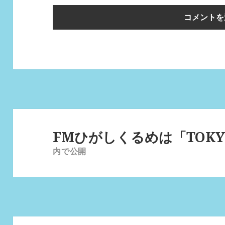
投
稿
FMひがしくるめは「TOKY
ナ
内で公開
ビ
ゲ
ー
シ