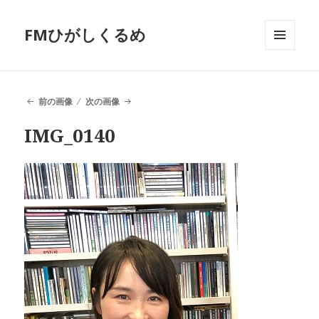
FMひがしくるめ
メニュ
ーとウ
ィジェ
ット
前の画像
次の画像
IMG_0140