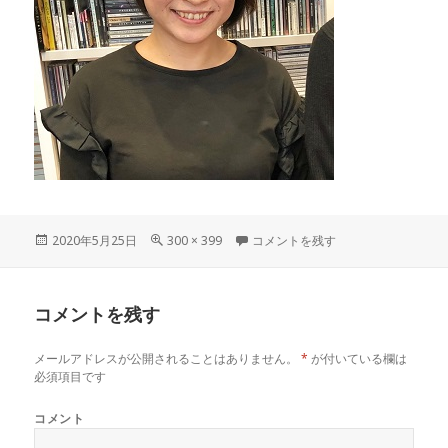
投
2020年5月25日
フ
300 × 399
IMG_0140 に
コメントを残す
稿
ル
日:
サ
イ
コメントを残す
ズ
メールアドレスが公開されることはありません。
*
が付いている欄は
必須項目です
コメント