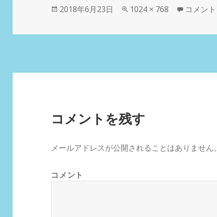
投
2018年6月23日
フ
1024 × 768
fm.006 
コメント
稿
ル
日:
サ
イ
ズ
コメントを残す
メールアドレスが公開されることはありません
コメント