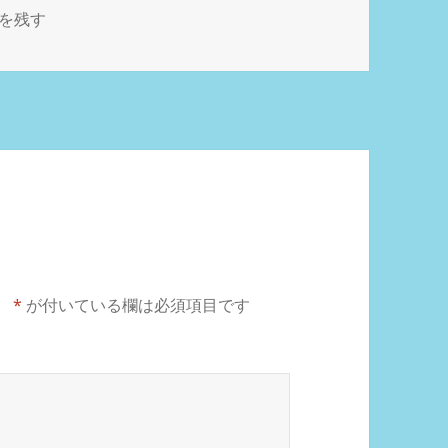
に
を残す
。
*
が付いている欄は必須項目です