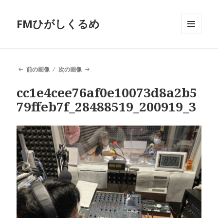
FMひがしくるめ
メニュ
ーとウ
ィジェ
ット
前の画像
次の画像
cc1e4cee76af0e10073d8a2b5
79ffeb7f_28488519_200919_3