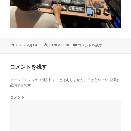
投
2020年9月19日
フ
1478 × 1108
cc1e4cee76af0e10073d8a2b579
コメントを残す
稿
ル
日:
サ
イ
コメントを残す
ズ
メールアドレスが公開されることはありません。
*
が付いている欄は
必須項目です
コメント