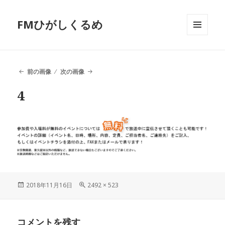
FMひがしくるめ
メニュ
ーとウ
ィジェ
ット
前の画像
次の画像
4
投
2018年11月16日
フ
2492 × 523
稿
ル
日:
サ
イ
コメントを残す
ズ