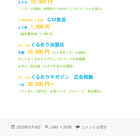
投
2020年5月4日
フ
2481 × 3508
2020春ＦＭひがしくるめ媒体料金案
コメントを残す
稿
ル
日:
サ