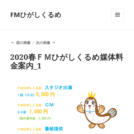
FMひがしくるめ
メニュ
ーとウ
ィジェ
ット
前の画像
次の画像
2020春ＦＭひがしくるめ媒体料
金案内_1