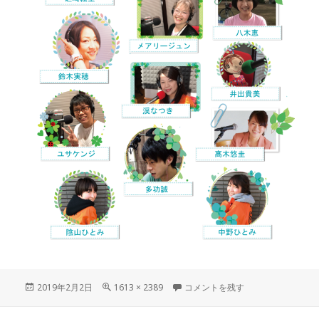
投
2019年2月2日
フ
1613 × 2389
パーソナリティ3 に
コメントを残す
稿
ル
日:
サ