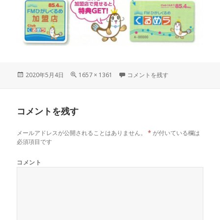
投
2020年5月4日
フ
1657 × 1361
くるめラカード案内 に
コメントを残す
稿
ル
日:
サ
イ
コメントを残す
ズ
メールアドレスが公開されることはありません。
*
が付いている欄は
必須項目です
コメント