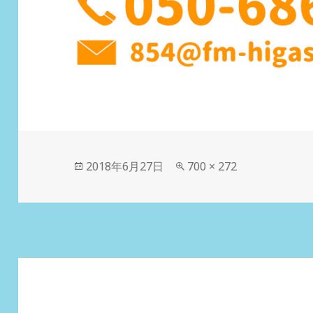
投
2018年6月27日
フ
700 × 272
稿
ル
日:
サ
イ
ズ