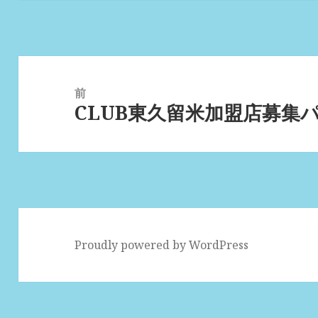
投
稿
前
CLUB東久留米加盟店募集ハ
ナ
前
ビ
の
ゲ
投
ー
稿:
シ
ョ
ン
Proudly powered by WordPress