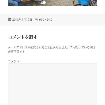
投
2018年7月17日
フ
960 × 540
稿
ル
日:
サ
イ
コメントを残す
ズ
メールアドレスが公開されることはありません。
*
が付いている欄は
必須項目です
コメント