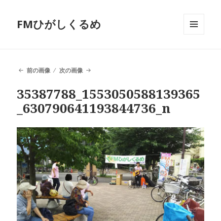
FMひがしくるめ
メニュ
ーとウ
ィジェ
ット
前の画像
次の画像
35387788_1553050588139365
_630790641193844736_n