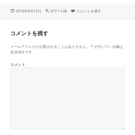
投
2018年6月15日
フ
677 × 348
fm取り出し.004 に
コメントを残す
稿
ル
日:
サ
イ
コメントを残す
ズ
メールアドレスが公開されることはありません。
*
が付いている欄は
必須項目です
コメント