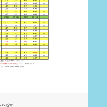
再放送スケジュール2 に
トを残す