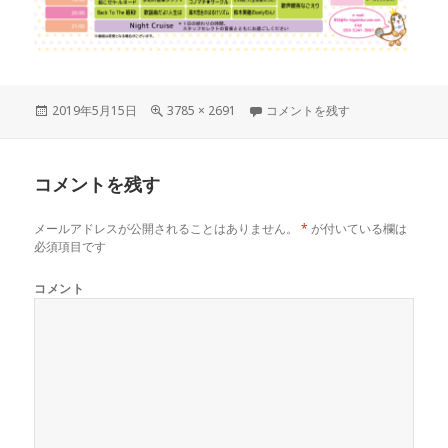
投
2019年5月15日
フ
3785 × 2691
2019.05.15～タイムテーブル に
コメントを残す
稿
ル
日:
サ
イ
コメントを残す
ズ
メールアドレスが公開されることはありません。
*
が付いている欄は
必須項目です
コメント