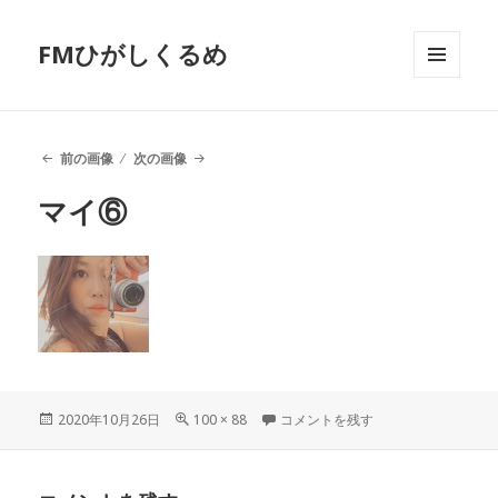
FMひがしくるめ
メニュ
ーとウ
ィジェ
ット
前の画像
次の画像
マイ⑥
投
2020年10月26日
フ
100 × 88
マイ⑥ に
コメントを残す
稿
ル
日:
サ
イ