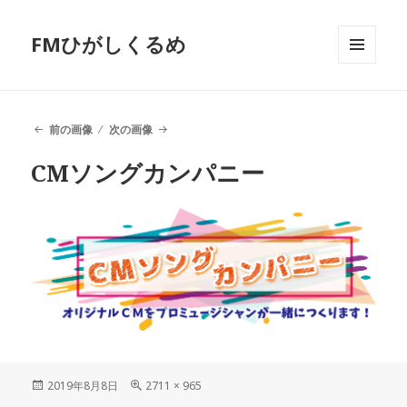
FMひがしくるめ
メニュ
ーとウ
ィジェ
ット
前の画像
次の画像
CMソングカンパニー
投
2019年8月8日
フ
2711 × 965
稿
ル