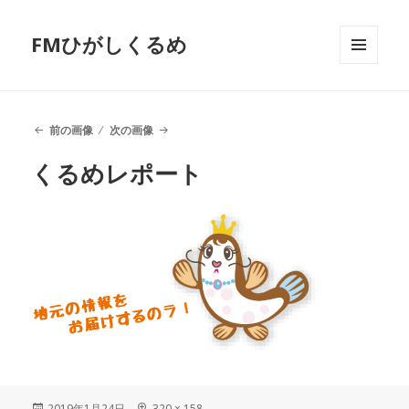
FMひがしくるめ
メニュ
ーとウ
ィジェ
ット
前の画像
次の画像
くるめレポート
投
2019年1月24日
フ
320 × 158